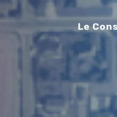
L
e
C
o
n