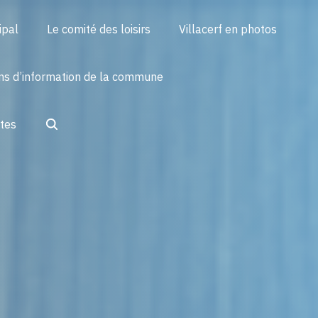
ipal
Le comité des loisirs
Villacerf en photos
ins d’information de la commune
Search
ctes