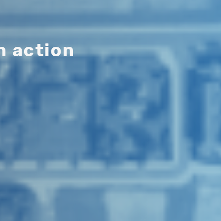
n
a
c
t
i
o
n