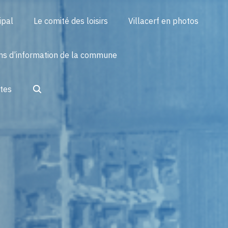
ipal
Le comité des loisirs
Villacerf en photos
ins d’information de la commune
Search
ctes