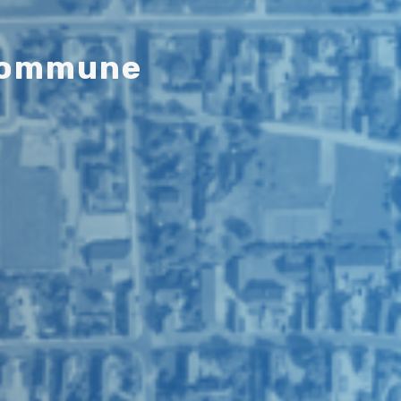
o
m
m
u
n
e