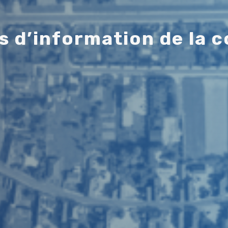
s
d
’
i
n
f
o
r
m
a
t
i
o
n
d
e
l
a
c