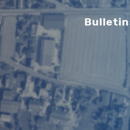
B
u
l
l
e
t
i
n