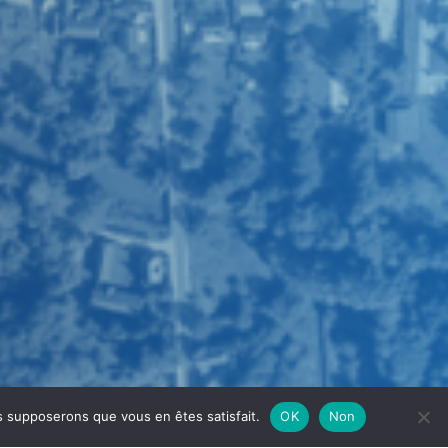
us supposerons que vous en êtes satisfait.
OK
Non