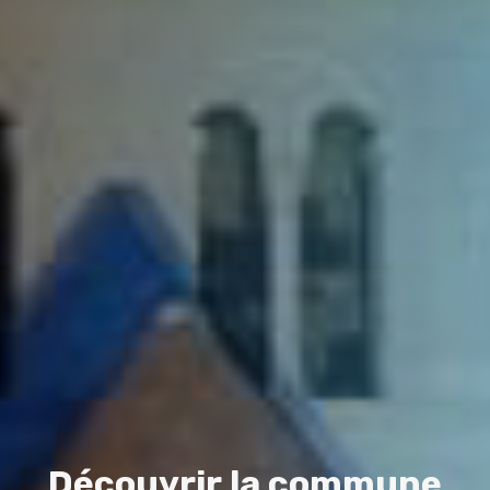
D
é
c
o
u
v
r
i
r
l
a
c
o
m
m
u
n
e