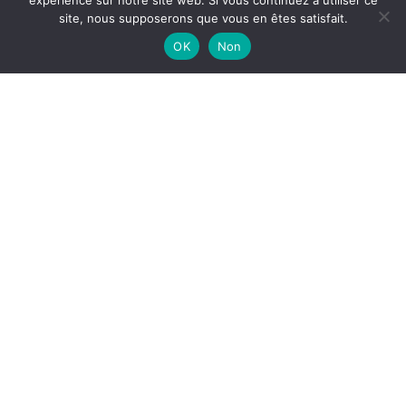
expérience sur notre site web. Si vous continuez à utiliser ce
site, nous supposerons que vous en êtes satisfait.
OK
Non
Population : 598 (recensement Insee 2018, population
municipale)
Gentilé : les Villacerons
Superficie : 9,64 km²
Canton : Creney-près-Troyes
Maire : Kevin POIVEZ (Conseiller communautaire de
Troyes Champagne Métropole)
Le village est situé à environ 15 km au Nord-Est de
Troyes, il s’appelait autrefois Samblières, puis Saint-
Sépulcre. Édouard Colbert lui donna son nom actuel en
1673. Selon Jacques Laffitte-Houssat, Villacerf serait le
diminutif de Villare-Celum, c’est-à-dire petit domaine