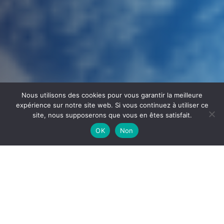
Nous utilisons des cookies pour vous garantir la meilleure
expérience sur notre site web. Si vous continuez à utiliser ce
site, nous supposerons que vous en êtes satisfait.
OK
Non
Share
this
Le père Noël nous a encore fait l’honneur d’une escale le
post
temps d’un après midi, dans un décor importé de Laponie.
on:
De nombreux enfants, accompagnés de leurs parents