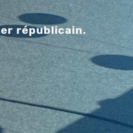
t
e
r
r
é
p
u
b
l
i
c
a
i
n
.