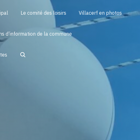
ipal
Le comité des loisirs
Villacerf en photos
ins d’information de la commune
Search
ctes