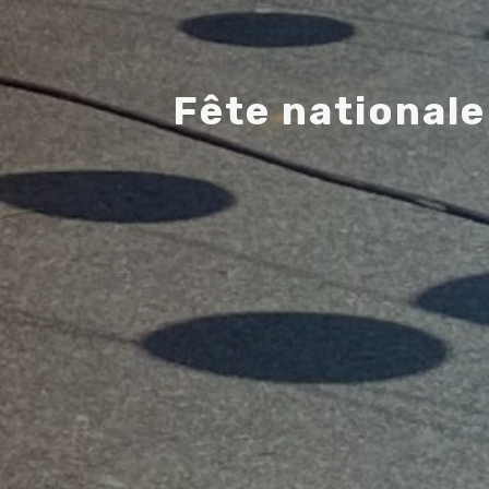
F
ê
t
e
n
a
t
i
o
n
a
l
e